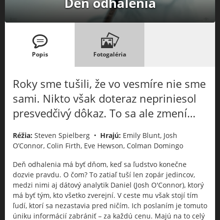
Deň odhalenia
Popis
Fotogaléria
Roky sme tušili, že vo vesmíre nie sme
sami. Nikto však doteraz nepriniesol
presvedčivý dôkaz. To sa ale zmení…
Réžia:
Steven Spielberg •
Hrajú:
Emily Blunt, Josh
O’Connor, Colin Firth, Eve Hewson, Colman Domingo
Deň odhalenia má byť dňom, keď sa ľudstvo konečne
dozvie pravdu. O čom? To zatiaľ tuší len zopár jedincov,
medzi nimi aj dátový analytik Daniel (Josh O'Connor), ktorý
má byť tým, kto všetko zverejní. V ceste mu však stojí tím
ľudí, ktorí sa nezastavia pred ničím. Ich poslaním je tomuto
úniku informácií zabrániť – za každú cenu. Majú na to celý