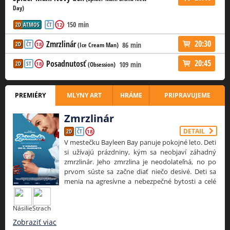
Day)
150 min
2D
ATMOS
ČT
12
20:30
Zmrzlinár
2D
ČT
86 min
18
(Ice Cream Man)
20:45
Posadnutosť
2D
ST
109 min
18
(Obsession)
PREMIÉRY
MLYNY ART
HRÁME
PRIPRAVUJEME
Zmrzlinár
DETAIL
2D
ČT
18
V mestečku Bayleen Bay panuje pokojné leto. Deti
si užívajú prázdniny, kým sa neobjaví záhadný
zmrzlinár. Jeho zmrzlina je neodolateľná, no po
prvom súste sa začne diať niečo desivé. Deti sa
menia na agresívne a nebezpečné bytosti a celé
mesto sa ponára do chaosu. ZMRZLINÁR je nový
horor od Eliho Rotha, tvorcu filmov Cabin Fever,
Násilie
Strach
Hostel a Deň vďakyvzdania. Originálny príbeh
inšpirovaný legendou o Krysařovi premieňa jeden
Zobraziť viac