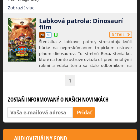
miesto pre svoju milenku, a má podozrenie, že
celá situácia je súčasťou kampane proti nej. Zo
Zobraziť viac
stretnutia sa tak rýchlo stáva sled nedorozumení,
obvinení a čoraz absurdnejších situácií. Jedno
Labková patrola: Dinosaurí
popoludnie, ktoré sa úplne vymkne spod
film
kontroly všetkým.
DETAIL
2D
SD
Šteniatka z Labkovej patroly stroskotajú kvôli
búrke na nepreskúmanom tropickom ostrove
plnom dinosaurov. Tu stretnú Rexa, šteniatko,
ktoré na tomto ostrove uviazlo už pred mnohými
rokmi a vďaka tomu sa stalo odborníkom na
všetko, čo súvisí s dinosaurami. Keď úhlavný rival
Labkovej patroly, starosta Humdinger, začne
1
bezohľadne využívať ostrov na ťažbu jeho
prírodných zdrojov, nechtiac spôsobí erupciu
obrovskej a doteraz spiacej sopky. Labková
ZOSTAŇ INFORMOVANÝ O NAŠICH NOVINKÁCH
púatrola je tak vrhnutá do série riskantných
záchranných operácií, ktoré majú dinosaurie
rozmery, sú teda oveľa väčšie než všetko, čo
doteraz zažili.
Zobraziť viac
AUDIOVIZUÁLNY FOND