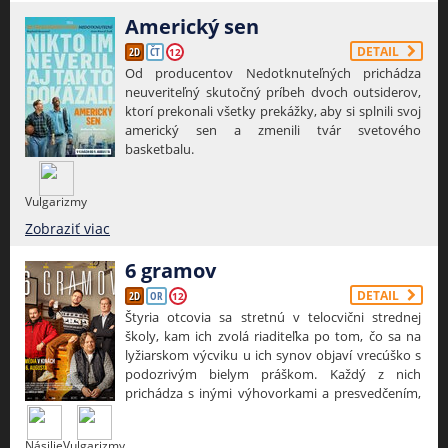
z najmilších symbolov detstva na čistú nočnú
moru. Čaká vás mrazivá atmosféra, čierny humor
Americký sen
a poriadna dávka napätia.
DETAIL
2D
ČT
12
Od producentov Nedotknuteľných prichádza
neuveriteľný skutočný príbeh dvoch outsiderov,
ktorí prekonali všetky prekážky, aby si splnili svoj
americký sen a zmenili tvár svetového
basketbalu.
Vulgarizmy
Zobraziť viac
6 gramov
DETAIL
2D
OR
12
Štyria otcovia sa stretnú v telocvični strednej
školy, kam ich zvolá riaditeľka po tom, čo sa na
lyžiarskom výcviku u ich synov objaví vrecúško s
podozrivým bielym práškom. Každý z nich
prichádza s inými výhovorkami a presvedčením,
že práve jeho dieťa je v tom nevinne. Riaditeľka
naviac vie, že miestny poslanec sa snaží získať jej
Násilie
Vulgarizmy