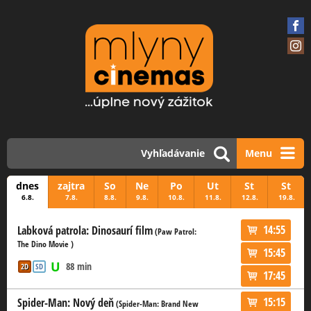
Vyhľadávanie
Menu
dnes
zajtra
So
Ne
Po
Ut
St
St
6.8.
7.8.
8.8.
9.8.
10.8.
11.8.
12.8.
19.8.
14:55
Labková patrola: Dinosaurí film
(Paw Patrol:
The Dino Movie )
15:45
88 min
2D
SD
17:45
15:15
Spider-Man: Nový deň
(Spider-Man: Brand New