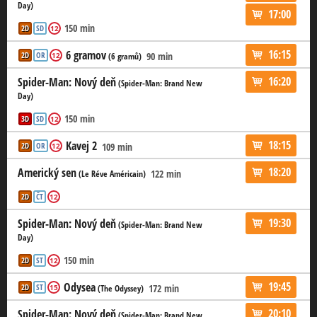
Day)
17:00
150 min
2D
SD
12
16:15
6 gramov
2D
OR
90 min
12
(6 gramů)
16:20
Spider-Man: Nový deň
(Spider-Man: Brand New
Day)
150 min
3D
SD
12
18:15
Kavej 2
2D
OR
109 min
12
18:20
Americký sen
122 min
(Le Réve Américain)
2D
ČT
12
19:30
Spider-Man: Nový deň
(Spider-Man: Brand New
Day)
150 min
2D
ST
12
19:45
Odysea
2D
ST
172 min
15
(The Odyssey)
20:10
Spider-Man: Nový deň
(Spider-Man: Brand New