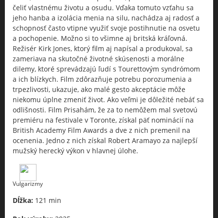
čeliť vlastnému životu a osudu. Vďaka tomuto vzťahu sa
jeho hanba a izolácia menia na silu, nachádza aj radosť a
schopnosť často vtipne využiť svoje postihnutie na osvetu
a pochopenie. Možno si to všimne aj britská kráľovná.
Režisér Kirk Jones, ktorý film aj napísal a produkoval, sa
zameriava na skutočné životné skúsenosti a morálne
dilemy, ktoré sprevádzajú ľudí s Tourettovým syndrómom
a ich blízkych. Film zdôrazňuje potrebu porozumenia a
trpezlivosti, ukazuje, ako malé gesto akceptácie môže
niekomu úplne zmeniť život. Ako veľmi je dôležité nebáť sa
odlišnosti. Film Prisahám, že za to nemôžem mal svetovú
premiéru na festivale v Toronte, získal päť nominácií na
British Academy Film Awards a dve z nich premenil na
ocenenia. Jedno z nich získal Robert Aramayo za najlepší
mužský herecký výkon v hlavnej úlohe.
Vulgarizmy
Dĺžka:
121 min