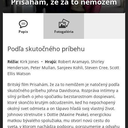
Prisahám, že za to nemôžem
Popis
Fotogaléria
Podľa skutočného príbehu
Réžia:
Kirk Jones •
Hrajú:
Robert Aramayo, Shirley
Henderson, Peter Mullan, Sanjeev Kohli, Steven Cree, Scott
Ellis Watson
Britský film Prisahám, že za to nemôžem je natočený podľa
skutočného príbehu Johna Davidsona. Rozpráva intímny a
silný príbeh o jeho spočiatku bezstarostnom dospievaní,
ktoré skončilo krutým odcudzením, keď ho nepochopený
okolný svet odmieta a on tápavo hľadá svoj vlastný život.
Johnovo stretnutie s Dottie (Maxine Peake), energickou
matkou bývalého spolužiaka, mu otvorí novú cestu do
sveta, v ktorom nachádza podporu, porozumenie a odvahu