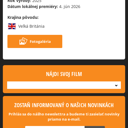
Rok výroby:
2025
Dátum lokálnej premiéry:
4. jún 2026
Krajina pôvodu:
Veľká Británia
Fotogaléria
NÁJDI SVOJ FILM
---
ZOSTAŇ INFORMOVANÝ O NAŠICH NOVINKÁCH
Prihlás sa do nášho newslettra a budeme ti zasielať novinky
priamo na e-mail.