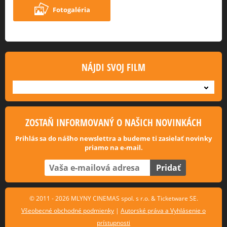
Fotogaléria
NÁJDI SVOJ FILM
---
ZOSTAŇ INFORMOVANÝ O NAŠICH NOVINKÁCH
Prihlás sa do nášho newslettra a budeme ti zasielať novinky
priamo na e-mail.
© 2011 - 2026 MLYNY CINEMAS spol. s r.o. & Ticketware SE.
Všeobecné obchodné podmienky
|
Autorské práva a Vyhlásenie o
prístupnosti