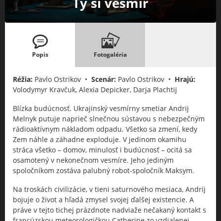
Ty si vesmír
Popis
Fotogaléria
Réžia:
Pavlo Ostrikov •
Scenár:
Pavlo Ostrikov •
Hrajú:
Volodymyr Kravčuk, Alexia Depicker, Darja Plachtij
Blízka budúcnosť. Ukrajinský vesmírny smetiar Andrij
Melnyk putuje naprieč slnečnou sústavou s nebezpečným
rádioaktívnym nákladom odpadu. Všetko sa zmení, kedy
Zem náhle a záhadne exploduje. V jedinom okamihu
stráca všetko – domov, minulosť i budúcnosť – ocitá sa
osamotený v nekonečnom vesmíre. Jeho jediným
spoločníkom zostáva palubný robot-spoločník Maksym.
Na troskách civilizácie, v tieni saturnového mesiaca, Andrij
bojuje o život a hľadá zmysel svojej ďalšej existencie. A
práve v tejto tichej prázdnote nadviaže nečakaný kontakt s
francúzskou meteorologičkou Catherine zo vzdialenej