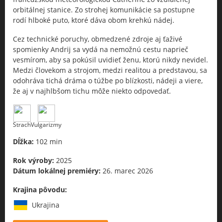
orbitálnej stanice. Zo strohej komunikácie sa postupne
rodí hlboké puto, ktoré dáva obom krehkú nádej.
Cez technické poruchy, obmedzené zdroje aj ťaživé
spomienky Andrij sa vydá na nemožnú cestu naprieč
vesmírom, aby sa pokúsil uvidieť ženu, ktorú nikdy nevidel.
Medzi človekom a strojom, medzi realitou a predstavou, sa
odohráva tichá dráma o túžbe po blízkosti, nádeji a viere,
že aj v najhlbšom tichu môže niekto odpovedať.
Strach
Vulgarizmy
Dĺžka:
102 min
Rok výroby:
2025
Dátum lokálnej premiéry:
26. marec 2026
Krajina pôvodu:
Ukrajina