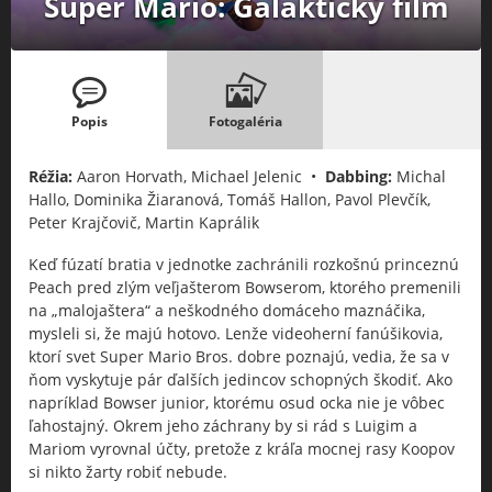
Super Mario: Galaktický film
Popis
Fotogaléria
Réžia:
Aaron Horvath, Michael Jelenic •
Dabbing:
Michal
Hallo, Dominika Žiaranová, Tomáš Hallon, Pavol Plevčík,
Peter Krajčovič, Martin Kaprálik
Keď fúzatí bratia v jednotke zachránili rozkošnú princeznú
Peach pred zlým veľjašterom Bowserom, ktorého premenili
na „malojaštera“ a neškodného domáceho maznáčika,
mysleli si, že majú hotovo. Lenže videoherní fanúšikovia,
ktorí svet Super Mario Bros. dobre poznajú, vedia, že sa v
ňom vyskytuje pár ďalších jedincov schopných škodiť. Ako
napríklad Bowser junior, ktorému osud ocka nie je vôbec
ľahostajný. Okrem jeho záchrany by si rád s Luigim a
Mariom vyrovnal účty, pretože z kráľa mocnej rasy Koopov
si nikto žarty robiť nebude.