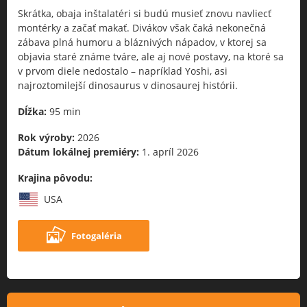
Skrátka, obaja inštalatéri si budú musieť znovu navliecť
montérky a začať makať. Divákov však čaká nekonečná
zábava plná humoru a bláznivých nápadov, v ktorej sa
objavia staré známe tváre, ale aj nové postavy, na ktoré sa
v prvom diele nedostalo – napríklad Yoshi, asi
najroztomilejší dinosaurus v dinosaurej histórii.
Dĺžka:
95 min
Rok výroby:
2026
Dátum lokálnej premiéry:
1. apríl 2026
Krajina pôvodu:
USA
Fotogaléria