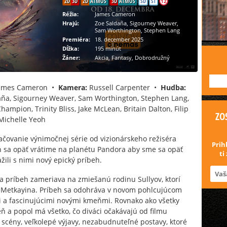
2D
3D
2D
ATMOS
3D
ATMOS
SD
ST
12
Réžia:
James Cameron
Hrajú:
Zoe Saldaña, Sigourney Weaver,
Sam Worthington, Stephen Lang
Premiéra:
18. december 2025
Dĺžka:
195 minút
Žáner:
Akcia, Fantasy, Dobrodružný
---
ames Cameron •
Kamera:
Russell Carpenter •
Hudba:
ña, Sigourney Weaver, Sam Worthington, Stephen Lang,
Champion, Trinity Bliss, Jake McLean, Britain Dalton, Filip
ZO
, Michelle Yeoh
račovanie výnimočnej série od vizionárskeho režiséra
Prih
 sa opäť vrátime na planétu Pandora aby sme sa opäť
ti
ažili s nimi nový epický príbeh.
a príbeh zameriava na zmiešanú rodinu Sullyov, ktorí
Metkayina. Príbeh sa odohráva v novom pohlcujúcom
i a fascinujúcimi novými kmeňmi. Rovnako ako všetky
heň a popol má všetko, čo diváci očakávajú od filmu
cény, veľkolepé výjavy, nezabudnuteľné postavy, ktoré