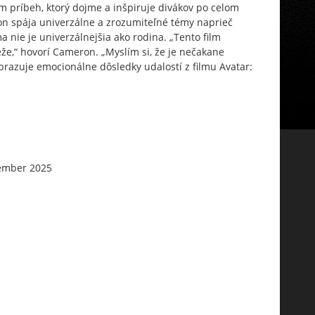
ým príbeh, ktorý dojme a inšpiruje divákov po celom
on spája univerzálne a zrozumiteľné témy naprieč
a nie je univerzálnejšia ako rodina. „Tento film
že,“ hovorí Cameron. „Myslím si, že je nečakane
obrazuje emocionálne dôsledky udalostí z filmu Avatar:
ember 2025