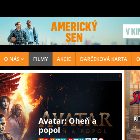
O NÁS
FILMY
AKCIE
DARČEKOVÁ KARTA
O
Avatar: Oheň a
popol