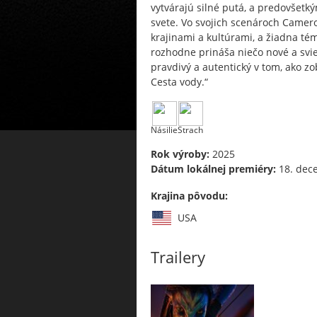
vytvárajú silné putá, a predovšetk
svete. Vo svojich scenároch Camer
krajinami a kultúrami, a žiadna tém
rozhodne prináša niečo nové a svie
pravdivý a autentický v tom, ako z
Cesta vody.“
Násilie
Strach
Rok výroby:
2025
Dátum lokálnej premiéry:
18. dec
Krajina pôvodu:
USA
Trailery