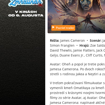
Pozrieť trailer
Réžia:
James Cameron •
Scenár:
J
Simon Franglen •
Hrajú:
Zoe Salda
David Thewlis, Jamie Flatters, Jack 
Geljo, Duane Evans Jr., Cliff Curtis
Avatar: Oheň a popol je tretie pok
Jamesa Camerona. Po dvoch rokoch
stretli s rodinou Jakea a Neytiri a z
V treťom pokračovaní filmuAvatar s
vymenili kmeň Omatikaya za kmeň 
prostredí s krásnymi novými tvorm
filmy zo série Avatar, aj Avatar: O
Jamesa Camerona: napínavé akčné s