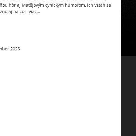
azňou hôr aj Matějovým cynickým humorom, ich vzťah sa
žno aj na čosi viac…
mber 2025