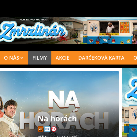
O NÁS
FILMY
AKCIE
DARČEKOVÁ KARTA
O
Na horách
2D
OR
12
Réžia:
Rudolf Havlík