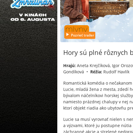
Pozrieť trailer
Hory sú plné rôznych 
Hrajú:
Aneta Krejčíková, Igor Orozo
Gondíková •
Réžia:
Rudolf Havlík
Romantická komédia o nečakanom st
Lucie, mladá žena z mesta, zdedí h
bývalom náčelníkovi horskej služby
namiesto prázdnej chalupy v nej n
ktorí objekt riadia ako ubytovňu pre
Lucie sa musí vyrovnať nielen s n
a výzvami, ktoré ju postupne nútia
záchranné akcie a strelené nedor