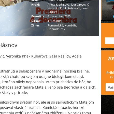
Hrajú:
Aneta Krejčíková, Igor Orozovič,
Veronika Khek Kubařová, Saša
Rašilov
Premiéra:
4. december 2025
Dĺžka:
117 minút
Žáner:
Romantický, Komédia,
Dobrodružný
---
bláznov
vič, Veronika Khek Kubařová, Saša Rašilov, Adéla
ZO
retnutí a sebapoznaní v nádhernej horskej krajine.
Prih
orskú chatu po svojom údajne biologickom otcovi,
ti
, ktorého nikdy nepoznala. Preto prichádza do hôr, no
achádza záchranára Matěja, jeho psa Bedřicha a ďalších,
 školy v prírode.
emilosrdným svetom hôr, ale aj so sarkastickým Matějom
 posúvať vlastné hranice. Komické situácie, horské
ozumenia vedú k nečakanému zblíženiu. Napriek tomu,