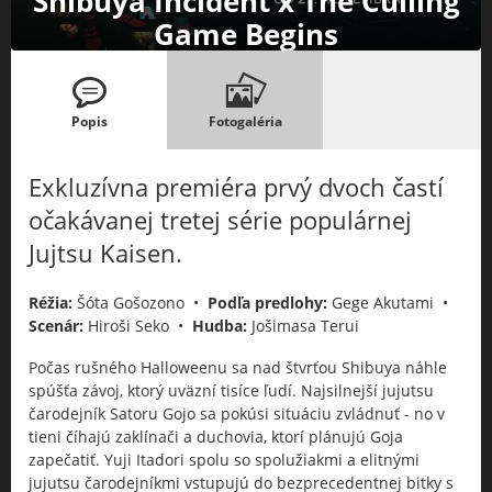
Shibuya Incident x The Culling
Game Begins
Popis
Fotogaléria
Exkluzívna premiéra prvý dvoch častí
očakávanej tretej série populárnej
Jujtsu Kaisen.
Réžia:
Šóta Gošozono •
Podľa predlohy:
Gege Akutami •
Scenár:
Hiroši Seko •
Hudba:
Jošimasa Terui
Počas rušného Halloweenu sa nad štvrťou Shibuya náhle
spúšťa závoj, ktorý uväzní tisíce ľudí. Najsilnejší jujutsu
čarodejník Satoru Gojo sa pokúsi situáciu zvládnuť - no v
tieni číhajú zaklínači a duchovia, ktorí plánujú Goja
zapečatiť. Yuji Itadori spolu so spolužiakmi a elitnými
jujutsu čarodejníkmi vstupujú do bezprecedentnej bitky s