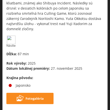
kliatbami, známej ako Shibuya Incident. Následky sú
drsné: v desiatich kolóniách po celom Japonsku sa
rozbieha smrteľná hra Culling Game, ktorú zosnoval
zákerný čarodejník Noritoshi Kamo. Yuta Okkotsu dostáva
najtvrdšiu úlohu - vykonať trest nad Yuji Itadorim za
domnelé zločiny.
Násilie
Dĺžka:
87 min
Rok výroby:
2025
Dátum lokálnej premiéry:
27. november 2025
Krajina pôvodu:
Japonsko
Fotogaléria