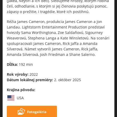
(Jakea, Neytiri a ich detí). Sledujeme hrozby, ktorým rodina
čelí, odhodlanie, s ktorým si jej členovia poskytujú pomoc,
zápasy o prežitie, i tragédie, ktoré ich postihnú.
Réžia James Cameron, produkcia James Cameron a Jon
Landau. Lightstorm Entertainment Production predstaví
hviezdy Sama Worthingtona, Zoe Saldañovú, Sigourney
Weaverovú, Stephena Langa a Kate Winsletovú. Na scenári
spolupracovali James Cameron, Rick Jaffa a Amanda
Silverová. Námet vytvorili James Cameron, Rick Jaffa,
Amanda Silverová, Josh Friedman a Shane Salerno.
Dĺžka:
192 min
Rok výroby:
2022
Dátum lokálnej premiéry:
2. október 2025
Krajina pôvodu:
USA
Fotogaléria