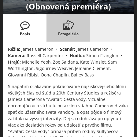
(Obnovená premiéra)
Popis
Fotogaléria
Réžia:
James Cameron •
Scenár:
James Cameron •
Kamera:
Russell Carpenter •
Hudba:
Simon Franglen •
Hrajú:
Michelle Yeoh, Zoe Saldana, Kate Winslet, Sam
Worthington, Sigourney Weaver, Jemaine Clement,
Giovanni Ribisi, Oona Chaplin, Bailey Bass
S napätím očakávané pokračovanie najziskovejšieho filmu
všetkých čias od štúdia 20th Century Studios a režiséra
Jamesa Camerona "Avatar: Cesta vody. Vizuálne
ohromujúcou a strhujúcou akciou vtiahne Cameron diváka
späť do úžasného sveta Pandory, a opäť pôjde o filmový
zážitok najvyššej intenzity. Dej sa odohráva po uplynutí
viac ako desiatich rokov od udalostí z prvého filmu.
"Avatar: Cesta vody" prináša príbeh rodiny Sullyovcov