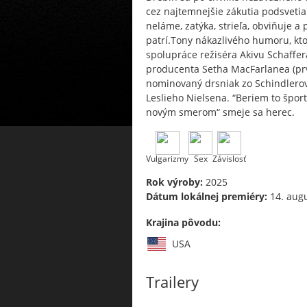
cez najtemnejšie zákutia podsvetia
neláme, zatýka, strieľa, obviňuje a
patrí.Tony nákazlivého humoru, kto
spolupráce režiséra Akivu Schaffer
producenta Setha MacFarlanea (pr
nominovaný drsniak zo Schindlero
Leslieho Nielsena. “Beriem to špor
novým smerom“ smeje sa herec.
Vulgarizmy
Sex
Závislosť
Rok výroby:
2025
Dátum lokálnej premiéry:
14. aug
Krajina pôvodu:
USA
Trailery