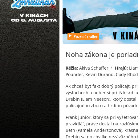
Pozrieť trailer
Noha zákona je poriad
Réžia:
Akiva Schaffer •
Hrajú:
Liam
Pounder, Kevin Durand, Cody Rhode
Ak chceš byť fakt dobrý policajt, pri
výsluchoch a neber si príliš k srdcu
Drebin (Liam Neeson), ktorý dostal 
policajného zboru a hrdinu pôvodne
Frank junior, ktorý sa pri vyšetrova
pravidlá“, práve dostal na rozlúskn
Beth (Pamela Andersonová), krásna s
Drebin sa po chvíľke nezáväzného f