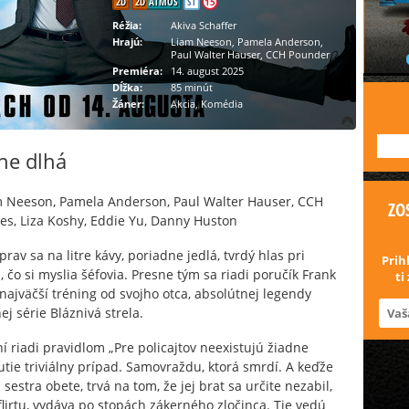
2D
2D
ATMOS
ST
15
Réžia:
Akiva Schaffer
Hrajú:
Liam Neeson, Pamela Anderson,
Paul Walter Hauser, CCH Pounder
Premiéra:
14. august 2025
Dĺžka:
85 minút
Žáner:
Akcia, Komédia
---
ne dlhá
 Neeson, Pamela Anderson, Paul Walter Hauser, CCH
ZO
s, Liza Koshy, Eddie Yu, Danny Huston
prav sa na litre kávy, poriadne jedlá, tvrdý hlas pri
Prih
, čo si myslia šéfovia. Presne tým sa riadi poručík Frank
ti
najväčší tréning od svojho otca, absolútnej legendy
j série Bláznivá strela.
ní riadi pravidlom „Pre policajtov neexistujú žiadne
utie triviálny prípad. Samovraždu, ktorá smrdí. A keďže
estra obete, trvá na tom, že jej brat sa určite nezabil,
lirtu, vydáva po stopách zákerného zločinca. Tie vedú