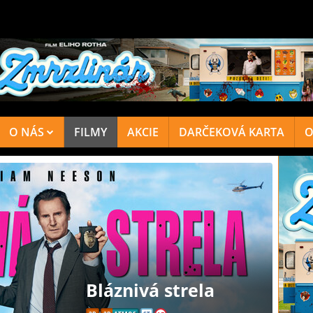
O NÁS
FILMY
AKCIE
DARČEKOVÁ KARTA
O
Bláznivá strela