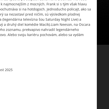
 k najmocnejším z mocných. Frank si s tým však hlavu
 pochutnáva si na hotdogoch. Jednoducho policajt, ako sa
rý sa nezastaví pred ničím, sú výsledkom plodnej
a (legendárna televízna šou Saturday Night Live) a
vý a druhý diel komédie Macík).Liam Neeson, na Oscara
vho zoznamu, prekvapivo nahradil legendárneho
tovo. Alebo svoju kariéru pochovám, alebo sa vydám
ust 2025