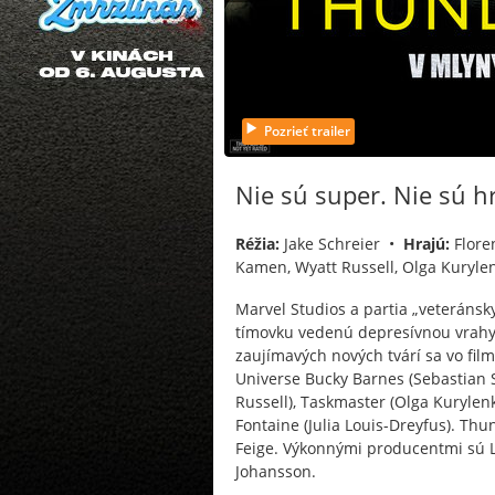
Pozrieť trailer
Nie sú super. Nie sú h
Réžia:
Jake Schreier •
Hrajú:
Flore
Kamen, Wyatt Russell, Olga Kurylen
Marvel Studios a partia „veteránsk
tímovku vedenú depresívnou vrahy
zaujímavých nových tvárí sa vo fil
Universe Bucky Barnes (Sebastian S
Russell), Taskmaster (Olga Kurylen
Fontaine (Julia Louis-Dreyfus). Thu
Feige. Výkonnými producentmi sú Lo
Johansson.