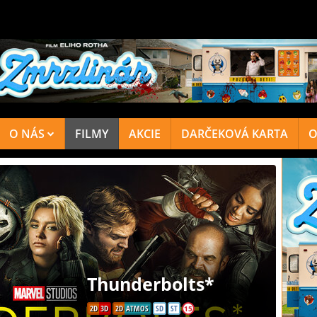
O NÁS
FILMY
AKCIE
DARČEKOVÁ KARTA
O
Thunderbolts*
2D
3D
2D
ATMOS
SD
ST
15