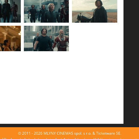
© 2011 - 2026 MLYNY CINEMAS spol. s r.o. & Ticketware SE.