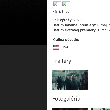
Násilie
Strach
Rok výroby:
2025
Dátum lokálnej premiéry:
1. máj 
Dátum svetovej premiéry:
1. máj 
Krajina pôvodu:
USA
Trailery
Fotogaléria