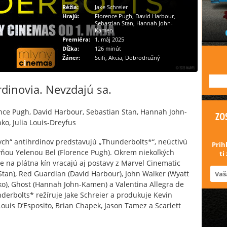
Réžia:
Jake Schreier
Hrajú:
Florence Pugh, David Harbour,
Sebastian Stan, Hannah John-
Kamen
Premiéra:
1. máj 2025
Dĺžka:
126 minút
Žáner:
Scifi, Akcia, Dobrodružný
---
rdinovia. Nevzdajú sa.
nce Pugh, David Harbour, Sebastian Stan, Hannah John-
ZO
ko, Julia Louis-Dreyfus
ych“ antihrdinov predstavujú „Thunderbolts*“, neúctivú
Prih
ňou Yelenou Bel (Florence Pugh). Okrem niekoľkých
ti
me na plátna kín vracajú aj postavy z Marvel Cinematic
tan), Red Guardian (David Harbour), John Walker (Wyatt
ko), Ghost (Hannah John-Kamen) a Valentina Allegra de
nderbolts* režíruje Jake Schreier a produkuje Kevin
uis D’Esposito, Brian Chapek, Jason Tamez a Scarlett