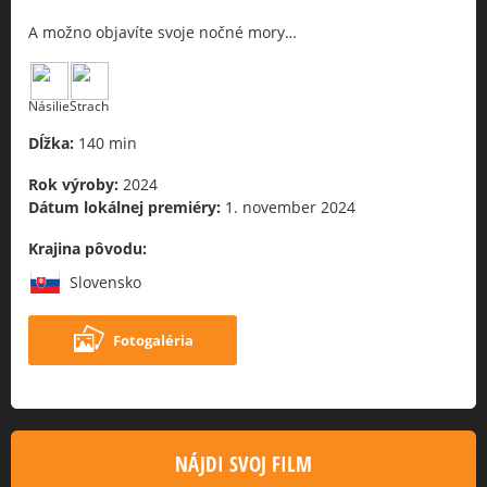
A možno objavíte svoje nočné mory…
Násilie
Strach
Dĺžka:
140 min
Rok výroby:
2024
Dátum lokálnej premiéry:
1. november 2024
Krajina pôvodu:
Slovensko
Fotogaléria
NÁJDI SVOJ FILM