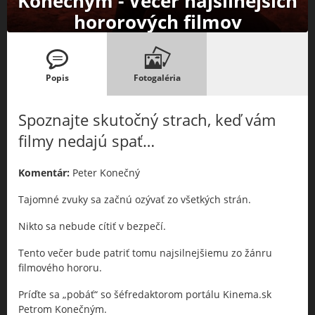
Konečným - Večer najsilnejších
hororových filmov
Popis
Fotogaléria
Spoznajte skutočný strach, keď vám
filmy nedajú spať…
Komentár:
Peter Konečný
Tajomné zvuky sa začnú ozývať zo všetkých strán.
Nikto sa nebude cítiť v bezpečí.
Tento večer bude patriť tomu najsilnejšiemu zo žánru
filmového hororu.
Príďte sa „pobáť“ so šéfredaktorom portálu Kinema.sk
Petrom Konečným.